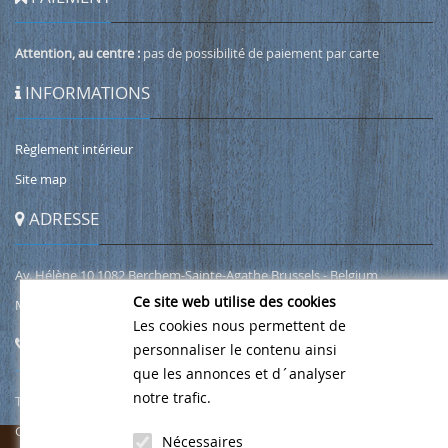
Attention, au centre :
pas de possibilité de paiement par carte
INFORMATIONS
Règlement intérieur
Site map
ADRESSE
Av. Hélène 10 1082 Berchem-Sainte-Agathe Brussels - Belgium
Ce site web utilise des cookies
Map Google
Les cookies nous permettent de
CONTACT
personnaliser le contenu ainsi
que les annonces et d´analyser
notre trafic.
Tel.
02/466 00 49
Gsm
0471 76 49 69
Nécessaires