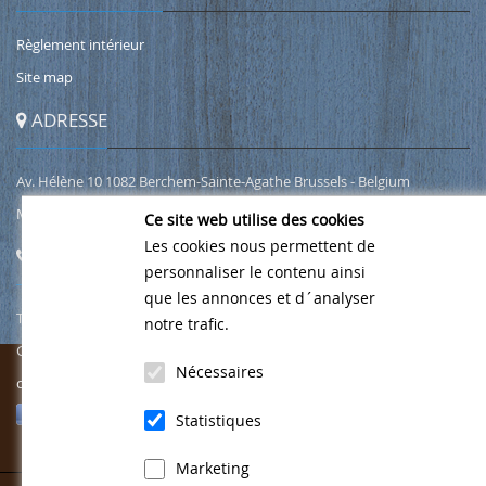
Règlement intérieur
Site map
ADRESSE
Av. Hélène 10 1082 Berchem-Sainte-Agathe Brussels - Belgium
Map Google
Ce site web utilise des cookies
Les cookies nous permettent de
CONTACT
personnaliser le contenu ainsi
que les annonces et d´analyser
Tel.
02/466 00 49
notre trafic.
Gsm
0471 76 49 69
Nécessaires
contact@wellnesshelena.be
Suivez-nous sur FB
Statistiques
Marketing