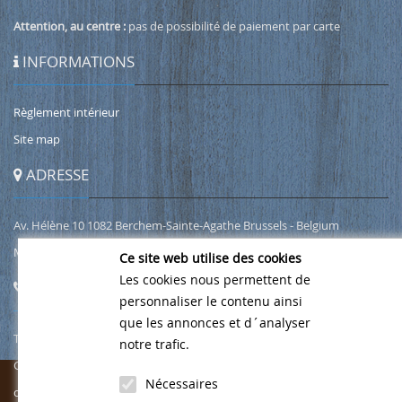
Attention, au centre :
pas de possibilité de paiement par carte
INFORMATIONS
Règlement intérieur
Site map
ADRESSE
Av. Hélène 10 1082 Berchem-Sainte-Agathe Brussels - Belgium
Map Google
Ce site web utilise des cookies
Les cookies nous permettent de
CONTACT
personnaliser le contenu ainsi
que les annonces et d´analyser
Tel.
02/466 00 49
notre trafic.
Gsm
0471 76 49 69
Nécessaires
contact@wellnesshelena.be